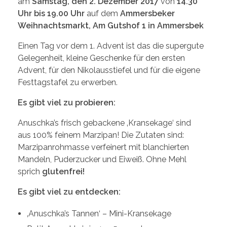
am
Samstag, den 2. Dezember 2017
von
14.30
Uhr bis 19.00 Uhr
auf dem
Ammersbeker
Weihnachtsmarkt, Am Gutshof 1 in Ammersbek
Einen Tag vor dem 1. Advent ist das die supergute
Gelegenheit, kleine Geschenke für den ersten
Advent, für den Nikolausstiefel und für die eigene
Festtagstafel zu erwerben.
Es gibt viel zu probieren:
Anuschka’s frisch gebackene ‚Kransekage‘ sind
aus 100% feinem Marzipan! Die Zutaten sind:
Marzipanrohmasse verfeinert mit blanchierten
Mandeln, Puderzucker und Eiweiß. Ohne Mehl
sprich
glutenfrei!
Es gibt viel zu entdecken:
‚Anuschka’s Tannen‘ – Mini-Kransekage