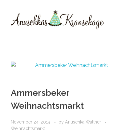
Anuschkas Kransekage
kransekage: dänischer Marzipankranzkuchen
Ammersbeker
Weihnachtsmarkt
November 24, 2019
by
Anuschka Walther
Weihnachtsmarkt