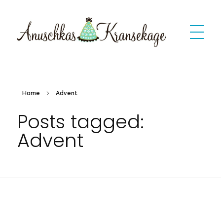
Anuschkas Kransekage
kransekage: dänischer Marzipankranzkuchen
Home
Advent
Posts tagged:
Advent